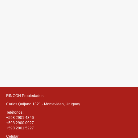
RINCÓN Propiedades
Carlos Quijano 1321 - Montevideo, Uruguay.
Teléfonos:
+598 2901 4346
+598 2900 0927
+598 2901 5227
Celular: